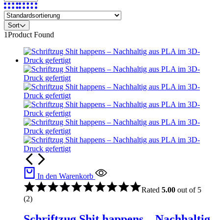
Sort
1
Product Found
In den Warenkorb
Rated
5.00
out of 5
(2)
Schriftzug Shit happens – Nachhaltig