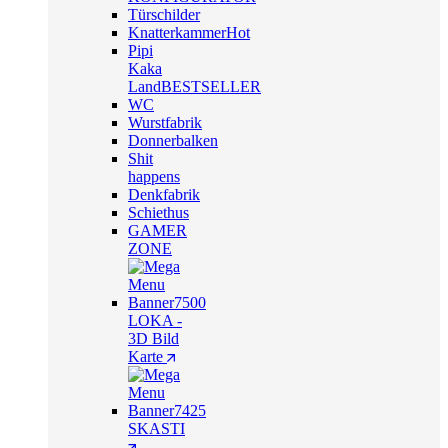
Türschilder
Knatterkammer
Hot
Pipi
Kaka
Land
BESTSELLER
WC
Wurstfabrik
Donnerbalken
Shit
happens
Denkfabrik
Schiethus
GAMER
ZONE
LOKA -
3D Bild
Karte
SKASTI