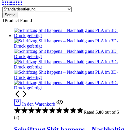
Sort
1
Product Found
In den Warenkorb
Rated
5.00
out of 5
(2)
Schriftzug Shit happens – Nachhaltig