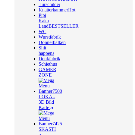
Türschilder
Knatterkammer
Hot
Pipi
Kaka
Land
BESTSELLER
WC
Wurstfabrik
Donnerbalken
Shit
happens
Denkfabrik
Schiethus
GAMER
ZONE
LOKA -
3D Bild
Karte
SKASTI