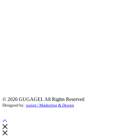
Datenschutz
Hiermit bestätige ich, dass ich die
Daten­schutz­
erklärung
gelesen habe. Meine Einwilligung kann ich
jederzeit widerrufen.
© 2026 GUGAGEI. All Rights Reserved
Designed by:
rosign | Marketing & Design