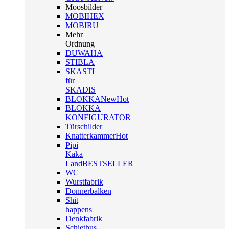
Moosbilder
MOBIHEX
MOBIRU
Mehr
Ordnung
DUWAHA
STIBLA
SKASTI
für
SKADIS
BLOKKA
New
Hot
BLOKKA
KONFIGURATOR
Türschilder
Knatterkammer
Hot
Pipi
Kaka
Land
BESTSELLER
WC
Wurstfabrik
Donnerbalken
Shit
happens
Denkfabrik
Schiethus