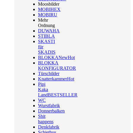
Moosbilder
MOBIHEX
MOBIRU
Mehr
Ordnung
DUWAHA
STIBLA
SKASTI
für
SKADIS
BLOKKA
New
Hot
BLOKKA
KONFIGURATOR
Türschilder
Knatterkammer
Hot
Pipi
Kaka
Land
BESTSELLER
WC
Wurstfabrik
Donnerbalken
Shit
happens
Denkfabrik
Schiethus