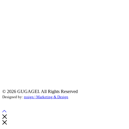
Datenschutz
Hiermit bestätige ich, dass ich die
Daten­schutz­
erklärung
gelesen habe. Meine Einwilligung kann ich
jederzeit widerrufen.
© 2026 GUGAGEI. All Rights Reserved
Designed by:
rosign | Marketing & Design