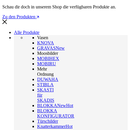
Schau dir doch in unserem Shop die verfügbaren Produkte an.
Zu den Produkten
Alle Produkte
Vasen
KNOVA
GRAVAS
New
Moosbilder
MOBIHEX
MOBIRU
Mehr
Ordnung
DUWAHA
STIBLA
SKASTI
für
SKADIS
BLOKKA
New
Hot
BLOKKA
KONFIGURATOR
Türschilder
Knatterkammer
Hot