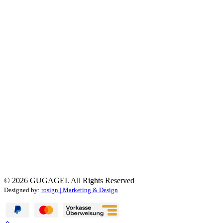
Vorname
Datenschutz
Hiermit bestätige ich, dass ich die
Daten­schutz­
erklärung
gelesen habe. Meine Einwilligung kann ich
jederzeit widerrufen.
© 2026 GUGAGEI. All Rights Reserved
Designed by:
rosign | Marketing & Design