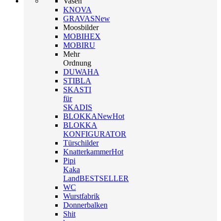
Vasen
KNOVA
GRAVAS
New
Moosbilder
MOBIHEX
MOBIRU
Mehr
Ordnung
DUWAHA
STIBLA
SKASTI
für
SKADIS
BLOKKA
New
Hot
BLOKKA
KONFIGURATOR
Türschilder
Knatterkammer
Hot
Pipi
Kaka
Land
BESTSELLER
WC
Wurstfabrik
Donnerbalken
Shit