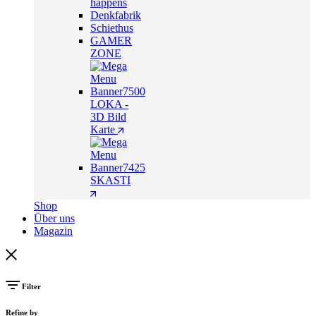
happens
Denkfabrik
Schiethus
GAMER
ZONE
LOKA -
3D Bild
Karte
SKASTI
Shop
Über uns
Magazin
Filter
Refine by